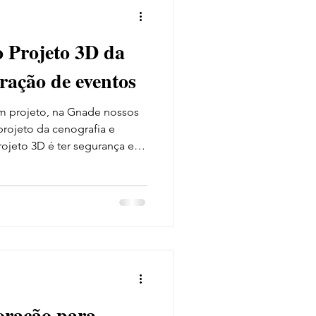
 Projeto 3D da
oração de eventos
 projeto, na Gnade nossos
projeto da cenografia e
ojeto 3D é ter segurança e
eu evento, além de prevenir
de última hora.
oração para