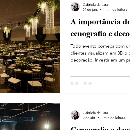
Gabriela de Lara
24 de jun.
1 min de leitura
A importância do
cenografia e dec
Todo evento começa com um
clientes visualizam em 3D o 
decoração. Investir em um pr
agilidade na montagem do s
custos extras com mudanças 
Gabriela de Lara
9 de abr.
1 min de leitura
Cenografia e dec