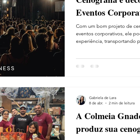
Eventos Corpora
Com um bom projeto de cen
eventos corporativos, ele p
experiência, transportando p
fornecedores pra dentro do 
Gabriela de Lara
8 de abr.
2 min de leitura
A Colmeia Gnade
produz sua cenog